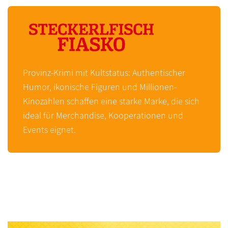
Provinz-Krimi mit Kultstatus: Authentischer
Humor, ikonische Figuren und Millionen-
Kinozahlen schaffen eine starke Marke, die sich
ideal für Merchandise, Kooperationen und
Events eignet.