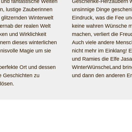
 und fantastische Welten
Geschenke-Herzaubern we
n, lustige Zauberinnen
unsinnige Dinge geschenk
 glitzernden Winterwelt
Eindruck, was die Fee un
fernab der realen Welt
keine wahren Wünsche meh
en und Wirklichkeit
machen, verliert die Fre
ern dieses winterlichen
Auch viele andere Mensc
nisvolle Magie um sie
nicht mehr im Einklang! E
und Ramies die Elfe Jasa
erfekte Ort und dessen
WinterWünscheLand brin
re Geschichten zu
und dann den anderen E
lösen.