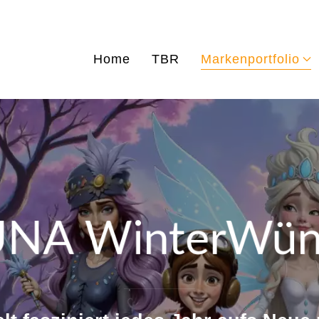
Home
TBR
Markenportfolio
NA WinterWün