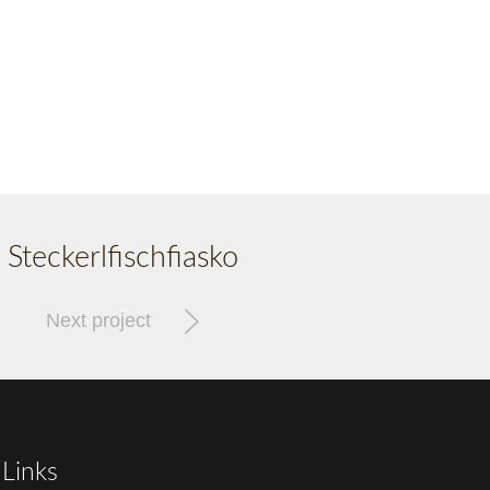
Steckerlfischfiasko
Next project
Links