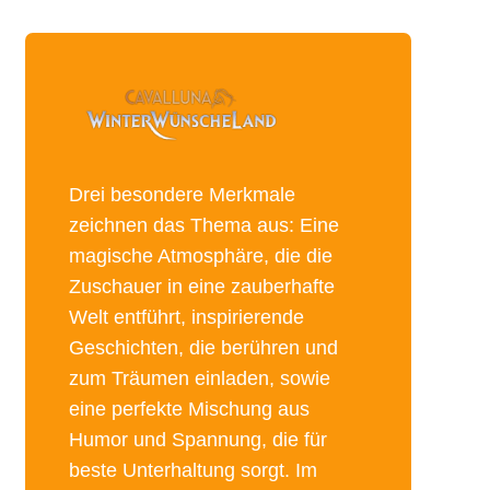
Drei besondere Merkmale
zeichnen das Thema aus: Eine
magische Atmosphäre, die die
Zuschauer in eine zauberhafte
Welt entführt, inspirierende
Geschichten, die berühren und
zum Träumen einladen, sowie
eine perfekte Mischung aus
Humor und Spannung, die für
beste Unterhaltung sorgt. Im