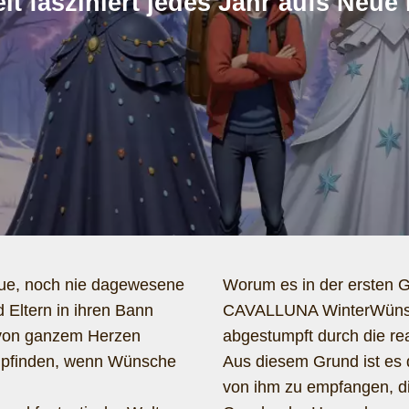
lt fasziniert jedes Jahr aufs Neu
ue, noch nie dagewesene
Worum es in der ersten 
 Eltern in ihren Bann
CAVALLUNA WinterWünsche
ch von ganzem Herzen
abgestumpft durch die re
empfinden, wenn Wünsche
Aus diesem Grund ist es
von ihm zu empfangen, d